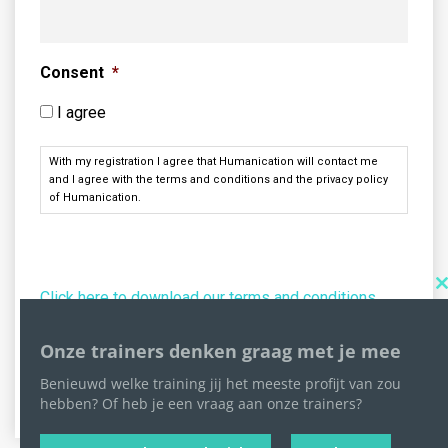
Consent
*
I agree
With my registration I agree that Humanication will contact me
and I agree with the terms and conditions and the privacy policy
of Humanication.
Click here to download our terms and conditions
t
Onze trainers denken graag met je mee
Benieuwd welke training jij het meeste profijt van zou
hebben? Of heb je een vraag aan onze trainers?