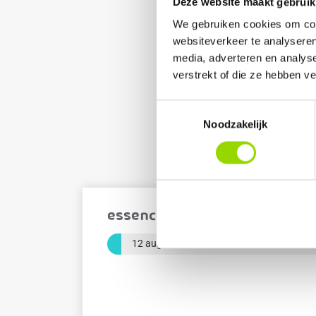
Deze website maakt gebruik
We gebruiken cookies om cont
websiteverkeer te analyseren
media, adverteren en analys
verstrekt of die ze hebben v
Toestemmingsselectie
Noodzakelijk
A
Essence 5 daagse
12 augustus 2026