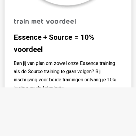
Train met voordeel
t
Essence
Source
=
10%
Onze trainers denken graag met je mee
voordeel
Benieuwd welke training jij het meeste profijt van zou
hebben? Of heb je een vraag aan onze trainers?
Ben jij van plan om zowel onze Essence training
Stuur een Whatsapp-bericht
Bel ons
als de Source training te gaan volgen? Bij
inschrijving voor beide trainingen ontvang je 10%
korting op de totaalprijs.
NEEM CONTACT OP