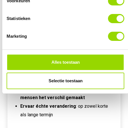
Voorkeuren
Wil jij jouw zelfkennis vergroten, niet-helpende
patronen doorbreken en leren realiseren wat echt
Statistieken
belangrijk voor je is? Met onze persoonlijke
trainingen geven wij je de hulp en handvatten die
Marketing
je hiervoor nodig hebt. Het is namelijk onze
missie om persoonlijke ontwikkeling krachtig en
duurzaam te maken. Voor iedereen.
Alles toestaan
Unieke trainingsmethode
op basis van
cognitieve ervaringsleer (CBT)
Selectie toestaan
Onze trainingen hebben al
voor ruim 35.000
mensen het verschil gemaakt
Ervaar échte verandering
: op zowel korte
als lange termijn