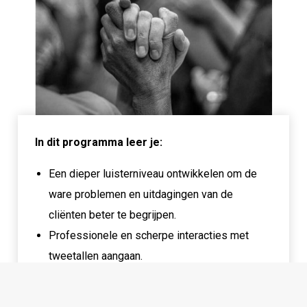
In dit programma leer je:
Onze trainers denken graag met je mee
Een dieper luisterniveau ontwikkelen om de
Benieuwd welke training jij het meeste profijt van zou
hebben? Of heb je een vraag aan onze trainers?
ware problemen en uitdagingen van de
cliënten beter te begrijpen.
Stuur een Whatsapp-bericht
Bel ons
Professionele en scherpe interacties met
tweetallen aangaan.
Vaardigheid ontwikkelen in het herkennen van
verstorende factoren in relaties of