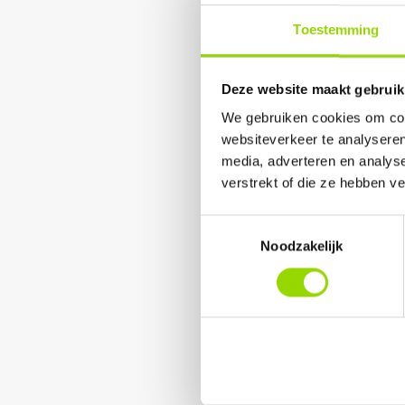
Toestemming
Deze website maakt gebruik
We gebruiken cookies om cont
Training
*
websiteverkeer te analyseren
Select All
media, adverteren en analys
verstrekt of die ze hebben v
Essence 5 days
Essence 3 days
Toestemmingsselectie
Source
Noodzakelijk
Make it Work
Beyond Doubt
ExtraMile Coach A
Name
*