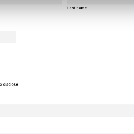
Last name
DD slash MM slash YYYY
o disclose