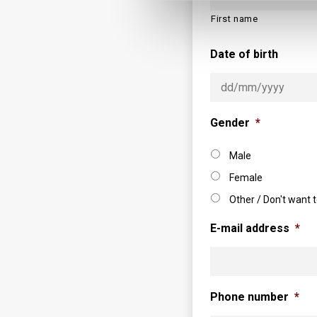
First name
Date of birth
Gender
*
Male
Female
Other / Don't want t
E-mail address
*
Phone number
*