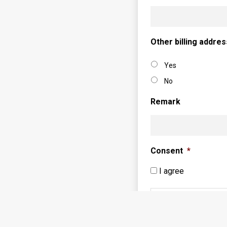
Other billing addre
Yes
No
Remark
Consent
*
I agree
With my registration I agr
Humanication.