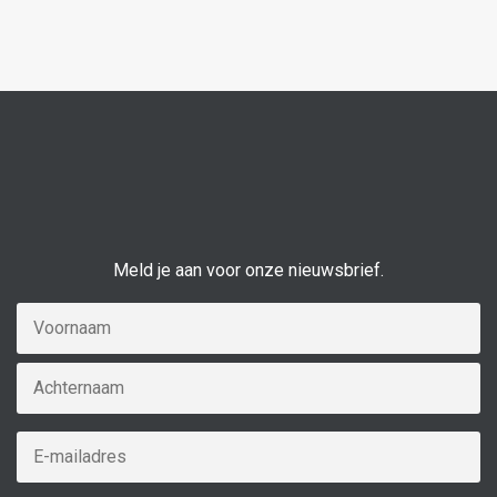
Meld je aan voor onze nieuwsbrief.
Naam
*
V
A
E-
mailadres
*