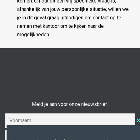
komen. Omdat dit een vrij specifieke vraag is,
afhankelijk van jouw persoonlijke situatie, willen we
je in dit geval graag uitnodigen om contact op te
nemen met kantoor om te kijken naar de
mogelijkheden.
Meld je aan voor onze nieuwsbrief.
Naam
*
V
A